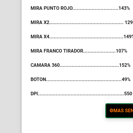
MIRA PUNTO ROJO...............................143%
MIRA X2.................................................. 1
MIRA X4..................................................14
MIRA FRANCO TIRADOR......................107%
CAMARA 360........................................152%
BOTON...................................................49%
DPI..........................................................550
⚙️
MAS SEN