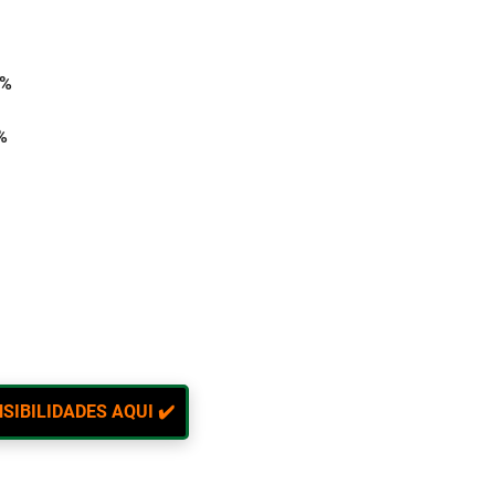
29%
9%
SIBILIDADES AQUI ✔️